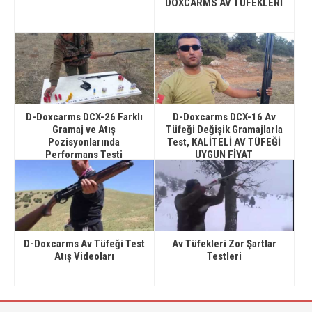
DOXCARMS AV TÜFEKLERİ
D-Doxcarms DCX-26 Farklı
D-Doxcarms DCX-16 Av
Gramaj ve Atış
Tüfeği Değişik Gramajlarla
Pozisyonlarında
Test, KALİTELİ AV TÜFEĞİ
Performans Testi
UYGUN FİYAT
D-Doxcarms Av Tüfeği Test
Av Tüfekleri Zor Şartlar
Atış Videoları
Testleri