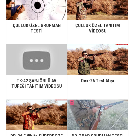
ÇULLUK ÖZEL GRUPMAN
ÇULLUK ÖZEL TANITIM
TESTİ
VİDEOSU
TK-42 ŞARJÖRLÜ AV
Dcx-26 Test Atışı
TÜFEĞİ TANITIM VİDEOSU
DP-26 E White SÜPERPOZE
DP-TRAP GRUPMAN TESTİ