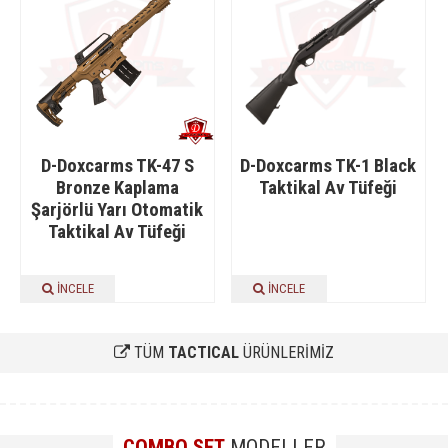
D-Doxcarms TK-47 S
D-Doxcarms TK-1 Black
Bronze Kaplama
Taktikal Av Tüfeği
Şarjörlü Yarı Otomatik
Taktikal Av Tüfeği
İNCELE
İNCELE
TÜM
TACTICAL
ÜRÜNLERİMİZ
COMBO SET
MODELLER