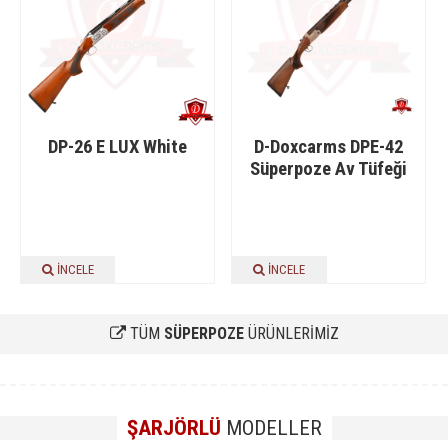
DP-26 E LUX White
D-Doxcarms DPE-42
Süperpoze Av Tüfeği
İNCELE
İNCELE
TÜM
SÜPERPOZE
ÜRÜNLERİMİZ
ŞARJÖRLÜ
MODELLER