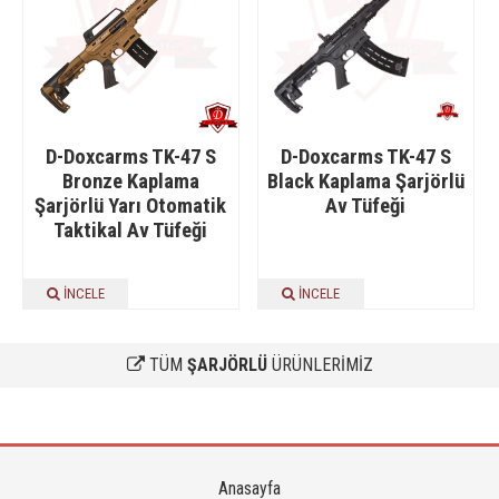
D-Doxcarms TK-47 S
D-Doxcarms TK-47 S
Bronze Kaplama
Black Kaplama Şarjörlü
Şarjörlü Yarı Otomatik
Av Tüfeği
Taktikal Av Tüfeği
İNCELE
İNCELE
TÜM
ŞARJÖRLÜ
ÜRÜNLERİMİZ
Anasayfa