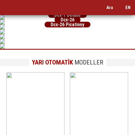
TK47
Ürünü incelemek ve sipariş vermek için tıklayın.
10. Yılımıza Özel Seri Otomatik
Ara
EN
Ürünü incelemek ve sipariş vermek için tıklayın.
TK-1 Bronze
Parlak Siyah Kaplama
Dcx-1 Deluxe
Bronz Renk Cerakote Kaplama, 7070 Sertleştirilmiş Alüminyum
Dcx-26
Üzeri Asit İşleme Gravürlü, Beyaz Krom Kaplama,7070
Dcx-26 Picatinny
Alaşım
Barak Kesim, Mat Siyah Krom Kaplama, 7070 Sertleştirilmiş
Sertleştirilmiş Alüminyum Alaşım
Ürünü incelemek ve sipariş vermek için tıklayın.
Alüminyum Alaşım
YARI OTOMATİK
MODELLER