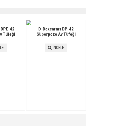
 DPE-42
D-Doxcarms DP-42
v Tüfeği
Süperpoze Av Tüfeği
LE
İNCELE