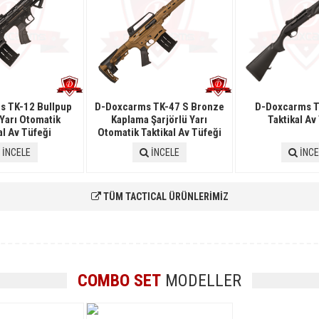
s TK-12 Bullpup
D-Doxcarms TK-47 S Bronze
D-Doxcarms T
 Yarı Otomatik
Kaplama Şarjörlü Yarı
Taktikal Av
al Av Tüfeği
Otomatik Taktikal Av Tüfeği
İNCELE
İNCELE
İNCE
TÜM TACTICAL ÜRÜNLERİMİZ
COMBO SET
MODELLER