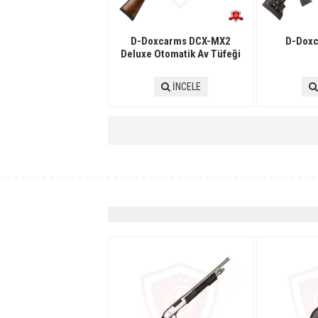
D-Doxcarms DCX-MX2
D-Dox
Deluxe Otomatik Av Tüfeği
İNCELE