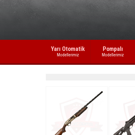
Üzeri Asit 
Barak 
Bro
Yarı Otomatik
Pompalı
Modellerimiz
Modellerimiz