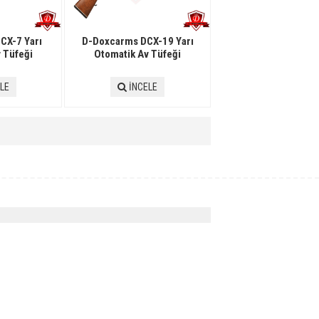
CX-7 Yarı
D-Doxcarms DCX-19 Yarı
 Tüfeği
Otomatik Av Tüfeği
LE
İNCELE