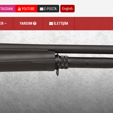
English
STAGRAM
YOUTUBE
E-POSTA
LER
YARDIM
İLETİŞİM