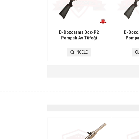
D-Doxcarms Dcx-P2
D-Doxc
Pompalı Av Tüfeği
Pompal
İNCELE