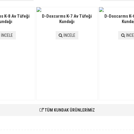
s K-8 Av Tüfeği
D-Doxcarms K-7 Av Tüfeği
D-Doxcarms K-6
undağı
Kundağı
Kunda
İNCELE
İNCELE
İNCE
TÜM KUNDAK ÜRÜNLERİMİZ