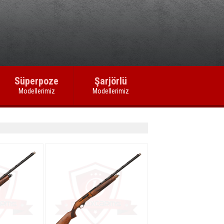
inyum Alaşım
 Alaşım
aşım
Süperpoze
Şarjörlü
Modellerimiz
Modellerimiz